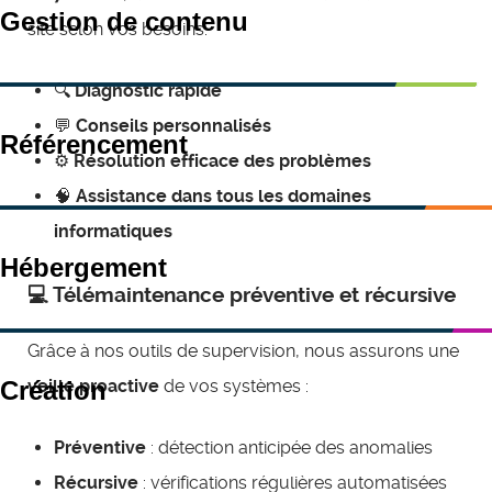
Gestion de contenu
site selon vos besoins.
🔍
Diagnostic rapide
💬
Conseils personnalisés
Référencement
⚙️
Résolution efficace des problèmes
🧠
Assistance dans tous les domaines
informatiques
Hébergement
💻 Télémaintenance préventive et récursive
Grâce à nos outils de supervision, nous assurons une
Création
veille proactive
de vos systèmes :
Préventive
: détection anticipée des anomalies
Récursive
: vérifications régulières automatisées