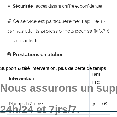
Sécurisée
: accès distant chiffré et confidentiel
💡 Ce service est particulièrement apprécié
par nos clients professionnels pour sa fiabilité
et sa réactivité.
🧰 Prestations en atelier
Support & télé-intervention, plus de perte de temps !
Tarif
Intervention
TTC
Nous assurons un sup
Diagnostic & devis
30,00 €
24h/24 et 7jrs/7.